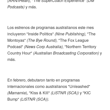
(ARN/iHeart),
"The SuperCoach Experience"
(DM
Podcasts)
y más.
Los estrenos de programas australianos este mes
incluyeron "Inside Politics"
(Nine Publishing),
"The
Montoyas"
(The Bye Round),
"The Fox League
Podcast"
(News Corp Australia),
"Northern Territory
Country Hour"
(Australian Broadcasting Corporation)
y
más.
En febrero, debutaron tanto en programas
internacionales como australianos "Unleashed"
(Mamamia
), "Kiss & Kill"
(LiSTNR (SCA))
y "KIC
Bump"
(LiSTNR (SCA)).