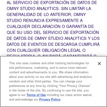
AL SERVICIO DE EXPORTACIÓN DE DATOS DE
OMNY STUDIO ANALYTICS. SIN LIMITAR LA
GENERALIDAD DE LO ANTERIOR, OMNY
STUDIO RENUNCIA EXPRESAMENTE A
CUALQUIER DECLARACIÓN O GARANTÍA DE
QUE SU USO DEL SERVICIO DE EXPORTACIÓN
DE DATOS DE OMNY STUDIO ANALYTICS Y LOS
DATOS DE EVENTOS DE DESCARGA CUMPLIRÁ
CON CUALQUIER OBLIGACIÓN LEGAL O
REGULATORIA, O AYUDARÁ, GARANTIZARÁ O
GARANTIZARÁ EL CUMPLIMIENTO DE
This site uses cookies and other tracking technologies for
site performance, marketing, and to serve more relevant
CUALQUIER LEY O NORMATIVA APLICABLE.
content and advertisements to you. We share information
USTED ES EL ÚNICO RESPONSABLE DE
about your activity on our site with advertising and analytics
GARANTIZAR QUE EL USO DEL SERVICIO DE
vendors and other third parties. You can change your
EXPORTACIÓN DE DATOS DE OMNY STUDIO
preferences at any time by clicking "Your Privacy Choices"
in the footer of the site. By continuing to use the site, you
ANALYTICS Y LOS COMPONENTES
agree to our
Terms of Use
including our class action waiver,
RELACIONADOS CUMPLA CON LA
and acknowledge our
Privacy Policy
.
LEGISLACIÓN APLICABLE.