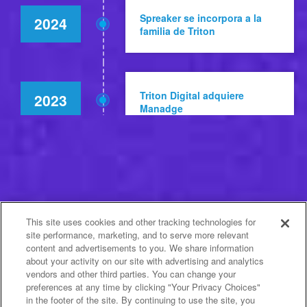
Spreaker se incorpora a la
2024
familia de Triton
Triton Digital adquiere
2023
Manadge
Jelli se incorpora a la familia
2022
de Triton
This site uses cookies and other tracking technologies for
site performance, marketing, and to serve more relevant
Adquirida por iHeartMedia y se
content and advertisements to you. We share information
2021
lanza Podcast Metrics Demos+
about your activity on our site with advertising and analytics
vendors and other third parties. You can change your
preferences at any time by clicking "Your Privacy Choices"
in the footer of the site. By continuing to use the site, you