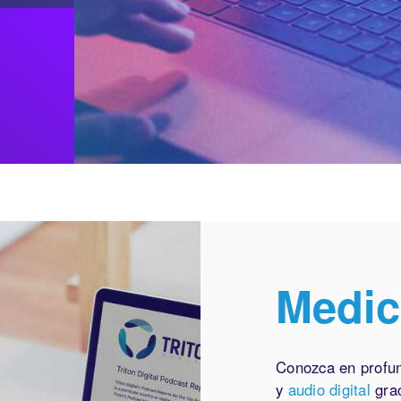
Medic
Conozca en profu
y
audio digital
grac