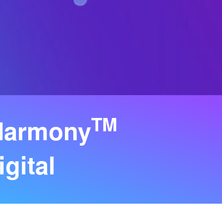
TM
 Harmony
igital