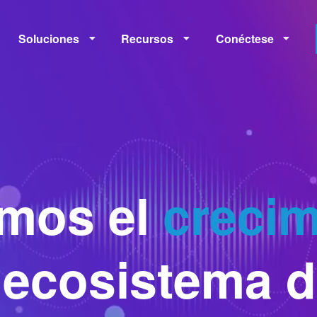
Soluciones
Recursos
Conéctese
Monetización
Medición
Capacitación
Políticas
mos el
crecim
 ecosistema 