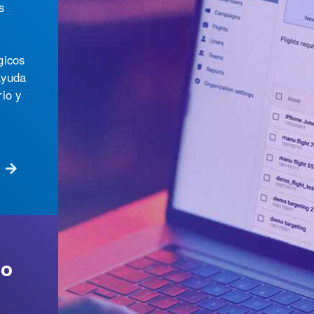
io
ás
 usar
anera
rtar