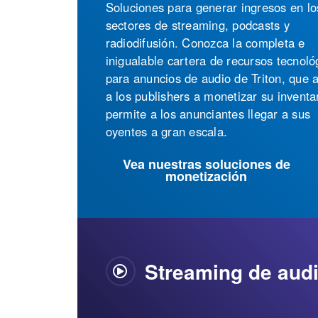
Streaming de aud
La tecnología de audio en streaming m
confiable de la industria. Es flexible,
diseñada para crecer a escala, fácil de
y operada y gestionada al 100 % de m
propia. Su audiencia disfrutará de una
experiencia de audio superior, sin impo
dónde o cómo escuche.
Vea nuestras soluciones de
streaming de audio