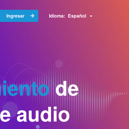
Español
Ingresar
Idioma:
iento
de
de audio