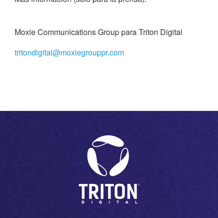
Moxie Communications Group para Triton Digital
tritondigital@moxiegrouppr.com