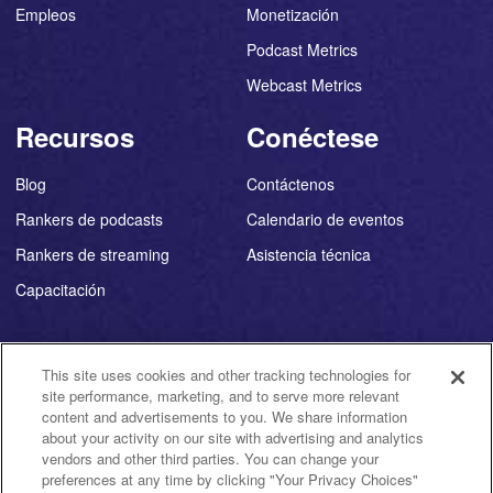
Empleos
Monetización
Podcast Metrics
Webcast Metrics
Recursos
Conéctese
Blog
Contáctenos
Rankers de podcasts
Calendario de eventos
Rankers de streaming
Asistencia técnica
Capacitación
This site uses cookies and other tracking technologies for
site performance, marketing, and to serve more relevant
©
2026
Triton Digital ®
content and advertisements to you. We share information
about your activity on our site with advertising and analytics
vendors and other third parties. You can change your
Your
Política de
Política de
Política de
Términos
Ayuda
preferences at any time by clicking "Your Privacy Choices"
uso
derechos de
Privacy
privacidad
de uso