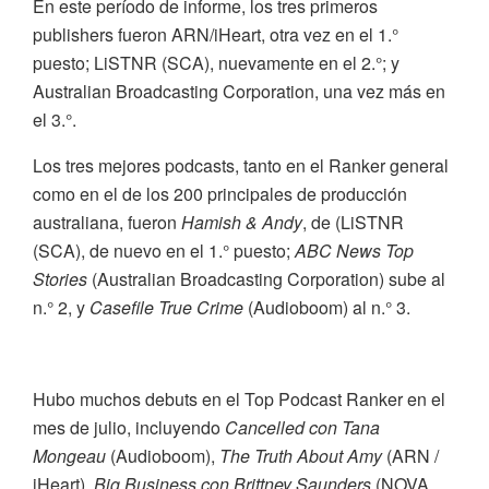
En este período de informe, los tres primeros
publishers fueron ARN/iHeart, otra vez en el 1.°
puesto; LiSTNR (SCA), nuevamente en el 2.°; y
Australian Broadcasting Corporation, una vez más en
el 3.°.
Los tres mejores podcasts, tanto en el Ranker general
como en el de los 200 principales de producción
australiana, fueron
Hamish & Andy
, de (
LiSTNR
(SCA), de nuevo en el 1.° puesto;
ABC News Top
Stories
(Australian Broadcasting Corporation) sube al
n.° 2, y
Casefile True Crime
(Audioboom) al n.° 3.
Hubo muchos debuts en el Top Podcast Ranker en el
mes de julio, incluyendo
Cancelled con Tana
Mongeau
(Audioboom),
The Truth About Amy
(ARN /
iHeart),
Big Business con Brittney Saunders
(NOVA