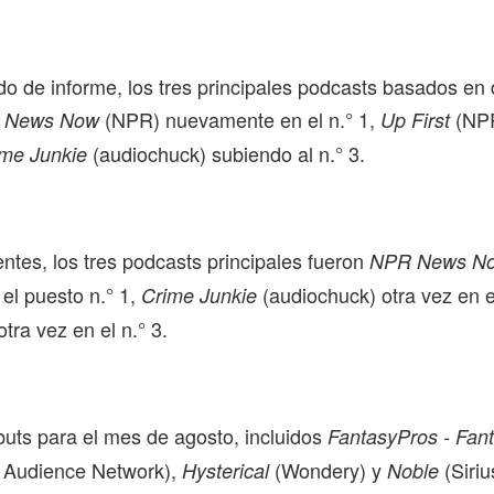
do de informe, los tres principales podcasts basados en
(NPR) nuevamente en el n.° 1,
(NPR
 News Now
Up First
(audiochuck) subiendo al n.° 3.
ime Junkie
ntes, los tres podcasts principales fueron
NPR News N
el puesto n.° 1,
(audiochuck) otra vez en el
Crime Junkie
tra vez en el n.° 3.
uts para el mes de agosto, incluidos
FantasyPros - Fant
 Audience Network),
(Wondery) y
(Siri
Hysterical
Noble