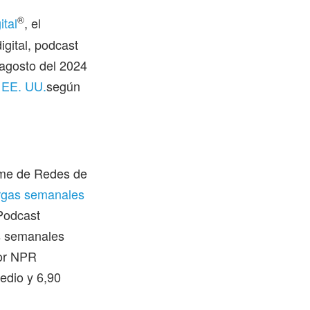
®
ital
, el
igital, podcast
 agosto del 2024
 EE. UU.
según
rme de Redes de
rgas semanales
Podcast
as semanales
por NPR
edio y 6,90