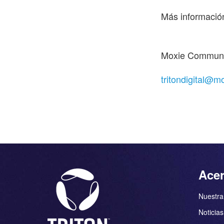
Más información
Moxie Communic
tritondigital@
Acer
Nuestra 
Noticias