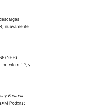
 descargas
) nuevamente
(NPR)
ow
 puesto n.° 2, y
asy Football
usXM Podcast