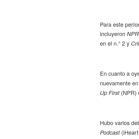
Para este perío
incluyeron
NPR
en el n.° 2 y
Cr
En cuanto a oye
nuevamente en 
(NPR) o
Up First
Hubo varios deb
(iHeart
Podcast