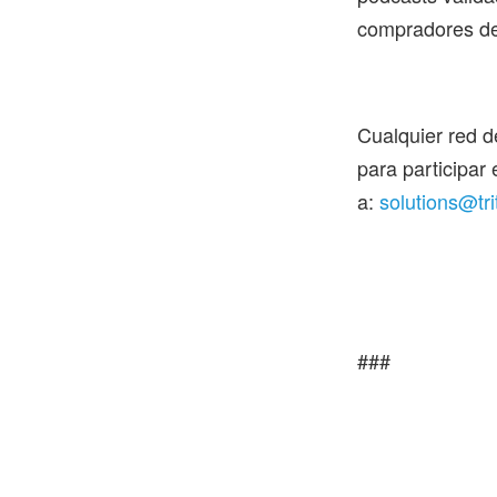
compradores de 
Cualquier red d
para participar
a:
solutions@tri
###