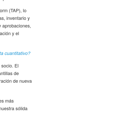
form (TAP), lo
s, inventario y
 y aprobaciones,
ación y el
a cuantitativo?
 socio. El
ntillas de
oración de nueva
tes más
nuestra sólida