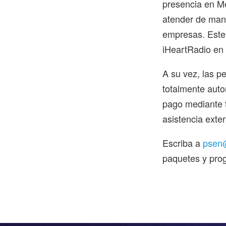
presencia en M
atender de man
empresas. Este 
iHeartRadio en r
A su vez, las 
totalmente auto
pago mediante t
asistencia exte
Escriba a
psen@
paquetes y prog