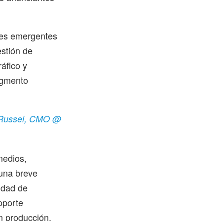
tes emergentes
estión de
ráfico y
egmento
n Russel, CMO @
medios,
 una breve
idad de
oporte
n producción.