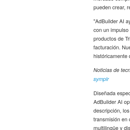
pueden crear, 
"AdBuilder AI a
con un impulso 
productos de Trit
facturación. N
históricamente d
Noticias de tec
symplr
Diseñada espec
AdBuilder AI op
descripción, lo
transmisión en 
multilingüe y d