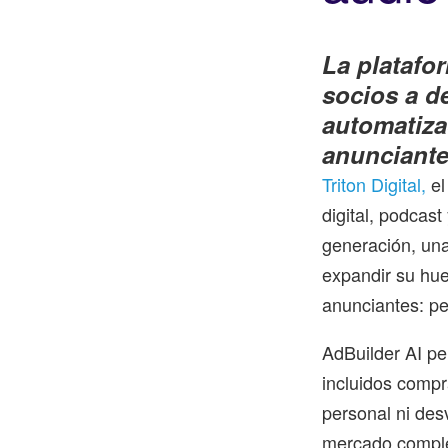
La platafor
socios a d
automatiza
anunciante
Triton Digital,
el
digital, podcas
generación, una
expandir su hue
anunciantes: p
AdBuilder AI pe
incluidos compr
personal ni des
mercado comple