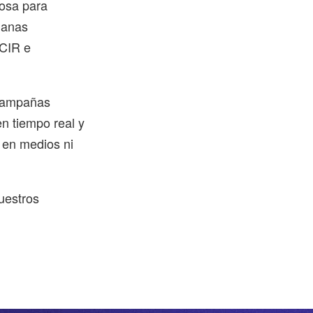
osa para
ianas
ACIR e
 campañas
n tiempo real y
a en medios ni
uestros