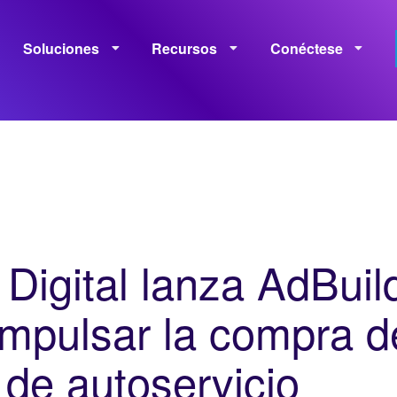
Soluciones
Recursos
Conéctese
Monetización
Medición
Capacitación
Políticas
 Digital lanza AdBuil
impulsar la compra d
 de autoservicio