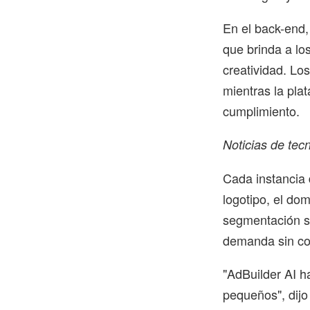
En el back-end,
que brinda a los
creatividad. Lo
mientras la pla
cumplimiento.
Noticias de tec
Cada instancia 
logotipo, el dom
segmentación so
demanda sin co
"AdBuilder AI h
pequeños", dijo