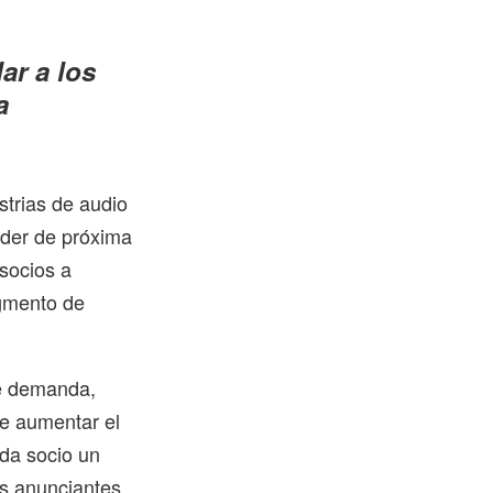
ar a los
a
strias de audio
ilder de próxima
socios a
egmento de
de demanda,
de aumentar el
ada socio un
os anunciantes