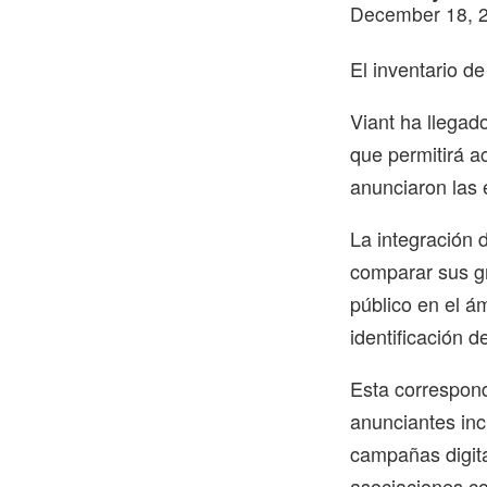
December 18, 
El inventario d
Viant ha llegado
que permitirá a
anunciaron las 
La integración 
comparar sus gr
público en el ám
identificación 
Esta correspond
anunciantes inc
campañas digita
asociaciones co