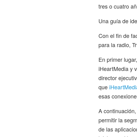
tres o cuatro a
Una guía de iden
Con el fin de fa
para la radio, T
En primer lugar
iHeartMedia y v
director ejecuti
que
iHeartMedi
esas conexiones
A continuación,
permitir la segm
de las aplicacio