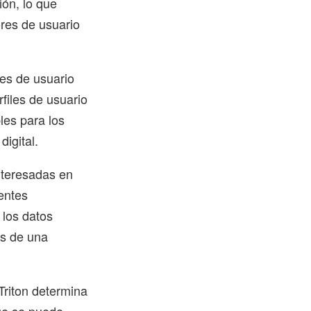
ión, lo que
ores de usuario
les de usuario
rfiles de usuario
les para los
igital.
nteresadas en
ientes
 los datos
os de una
 Triton determina