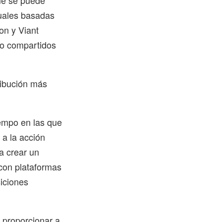
que se puede
tuales basadas
ton y Viant
io compartidos
ribución más
iempo en las que
 a la acción
a crear un
 con plataformas
iciones
e proporcionar a