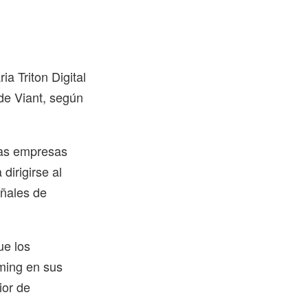
a Triton Digital
 de Viant, según
bas empresas
dirigirse al
eñales de
ue los
aming en sus
ior de