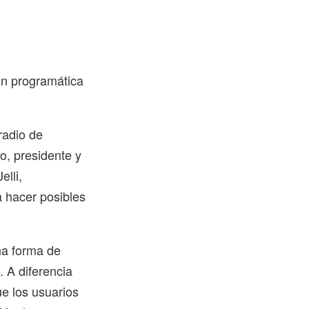
ión programática
radio de
o, presidente y
elli,
a hacer posibles
una forma de
. A diferencia
ue los usuarios