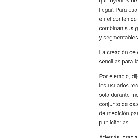
qué oyentes de 
llegar. Para es
en el contenido 
combinan sus gr
y segmentables
La creación de 
sencillas para 
Por ejemplo, di
los usuarios re
solo durante mo
conjunto de dat
de medición par
publicitarias.
Además, gracias