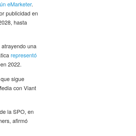
ún eMarketer
.
or publicidad en
2028, hasta
á atrayendo una
ática
representó
 en 2022.
 que sigue
tMedia con Viant
 de la SPO, en
hers, afirmó