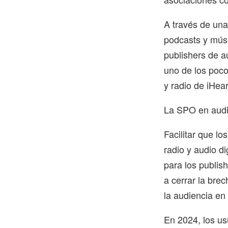
A través de una
podcasts y músi
publishers de a
uno de los poco
y radio de iHear
La SPO en aud
Facilitar que l
radio y audio d
para los publis
a cerrar la brec
la audiencia en
En 2024, los u