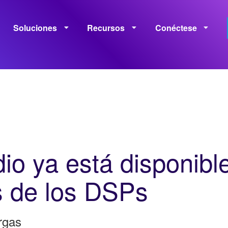
Soluciones
Recursos
Conéctese
Monetización
Medición
Capacitación
Políticas
dio ya está disponibl
s de los DSPs
rgas