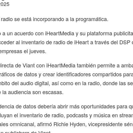
2025
e radio se está incorporando a la programática.
 a un acuerdo con iHeartMedia y su plataforma publicitari
cceder al inventario de radio de iHeart a través del DSP
empresas el jueves.
directa de Viant con iHeartMedia también permite a am
áficos de datos y crear identificadores compartidos para 
bito del audio digital, así como en la radio, donde las s
de la audiencia son escasas.
encia de datos debería abrir más oportunidades para q
luyan el inventario de radio, podcasts y música en stre
les omnicanal, afirmó Richie Hyden, vicepresidente sén
n publishers de Viant.