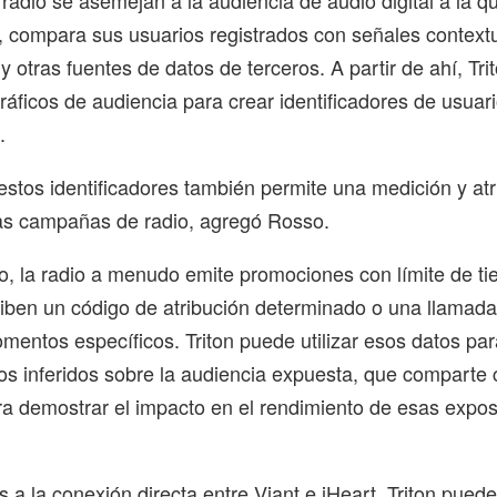
radio se asemejan a la audiencia de audio digital a la 
o, compara sus usuarios registrados con señales contex
y otras fuentes de datos de terceros. A partir de ahí, Tri
áficos de audiencia para crear identificadores de usuar
.
estos identificadores también permite una medición y at
las campañas de radio, agregó Rosso.
jo, la radio a menudo emite promociones con límite de t
ciben un código de atribución determinado o una llamada
mentos específicos. Triton puede utilizar esos datos par
os inferidos sobre la audiencia expuesta, que comparte
a demostrar el impacto en el rendimiento de esas expos
 a la conexión directa entre Viant e iHeart, Triton pued