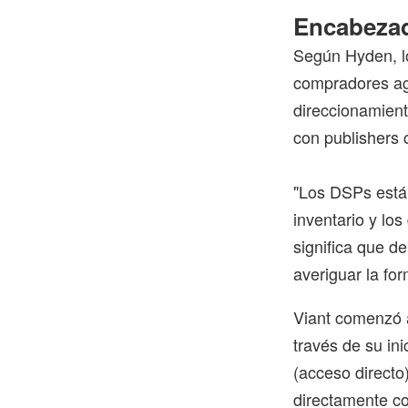
Encabezad
Según Hyden, lo
compradores ag
direccionamient
con publishers 
"Los DSPs está
inventario y lo
significa que d
averiguar la fo
Viant comenzó a
través de su in
(acceso directo
directamente co